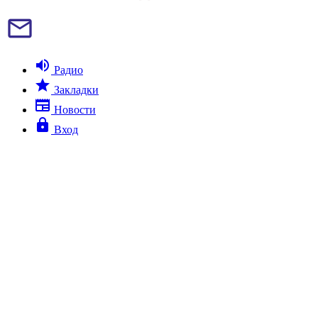
mail_outline
volume_up
Радио
star
Закладки
newspaper
Новости
lock
Вход