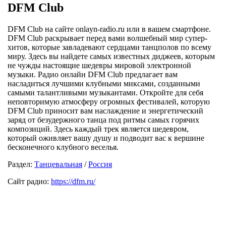
DFM Club
DFM Club на сайте onlayn-radio.ru или в вашем смартфоне.
DFM Club раскрывает перед вами волшебный мир супер-
хитов, которые завладевают сердцами танцполов по всему
миру. Здесь вы найдете самых известных диджеев, которым
не чужды настоящие шедевры мировой электронной
музыки. Радио онлайн DFM Club предлагает вам
насладиться лучшими клубными миксами, созданными
самыми талантливыми музыкантами. Откройте для себя
неповторимую атмосферу огромных фестивалей, которую
DFM Club приносит вам наслаждение и энергетический
заряд от безудержного танца под ритмы самых горячих
композиций. Здесь каждый трек является шедевром,
который оживляет вашу душу и подводит вас к вершине
бесконечного клубного веселья.
Раздел:
Танцевальная
/
Россия
Сайт радио:
https://dfm.ru/