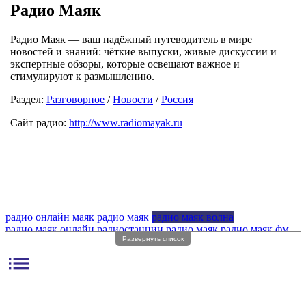
Радио Маяк
Радио Маяк — ваш надёжный путеводитель в мире
новостей и знаний: чёткие выпуски, живые дискуссии и
экспертные обзоры, которые освещают важное и
стимулируют к размышлению.
Раздел:
Разговорное
/
Новости
/
Россия
Сайт радио:
http://www.radiomayak.ru
радио онлайн маяк
радио маяк
радио маяк волна
радио маяк онлайн
радиостанции радио маяк
радио маяк фм
Развернуть список
радио маяк частота фм
радио маяк без перерыва
радио маяк 103 4
радио маяк 92 4
радио маяк частота
list
радио маяк fm частота
радио маяк волна частота
радио маяк волна фм