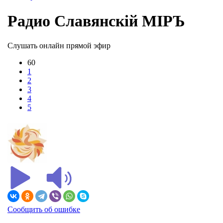
Радио Славянскiй МIРЪ
Слушать онлайн прямой эфир
60
1
2
3
4
5
Сообщить об ошибке