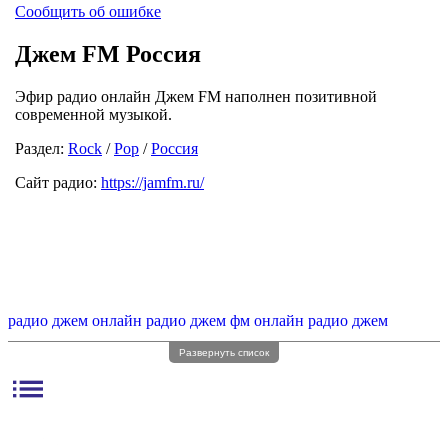
Сообщить об ошибке
Джем FM Россия
Эфир радио онлайн Джем FM наполнен позитивной
современной музыкой.
Раздел:
Rock
/
Pop
/
Россия
Сайт радио:
https://jamfm.ru/
радио джем онлайн
радио джем фм онлайн
радио джем
Развернуть список
list