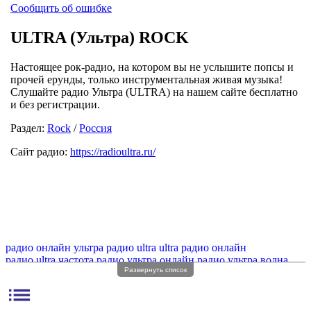
Сообщить об ошибке
ULTRA (Ультра) ROCK
Настоящее рок-радио, на котором вы не услышите попсы и
прочей ерунды, только инструментальная живая музыка!
Слушайте радио Ультра (ULTRA) на нашем сайте бесплатно
и без регистрации.
Раздел:
Rock
/
Россия
Сайт радио:
https://radioultra.ru/
радио онлайн ультра
радио ultra
ultra радио онлайн
радио ultra частота
радио ультра онлайн
радио ультра волна
Развернуть список
радио ультра фм
list