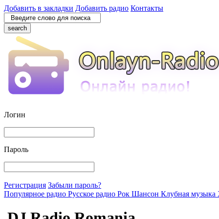
Добавить в закладки
Добавить радио
Контакты
search
Логин
Пароль
Регистрация
Забыли пароль?
Популярное радио
Русское радио
Рок
Шансон
Клубная музыка
DJ Radio Romania