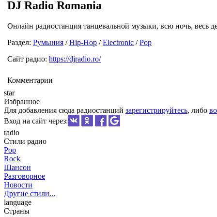
DJ Radio Romania
Онлайн радиостанция танцевальной музыки, всю ночь, весь де
Раздел:
Румыния
/
Hip-Hop
/
Electronic
/
Pop
Сайт радио:
https://djradio.ro/
Комментарии
star
Избранное
Для добавления сюда радиостанций
зарегистрируйтесь
, либо
во
Вход на сайт через:
radio
Стили радио
Pop
Rock
Шансон
Разговорное
Новости
Другие стили...
language
Страны