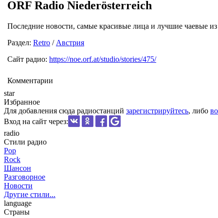
ORF Radio Niederösterreich
Последние новости, самые красивые лица и лучшие чаевые и
Раздел:
Retro
/
Австрия
Сайт радио:
https://noe.orf.at/studio/stories/475/
Комментарии
star
Избранное
Для добавления сюда радиостанций
зарегистрируйтесь
, либо
во
Вход на сайт через:
radio
Стили радио
Pop
Rock
Шансон
Разговорное
Новости
Другие стили...
language
Страны