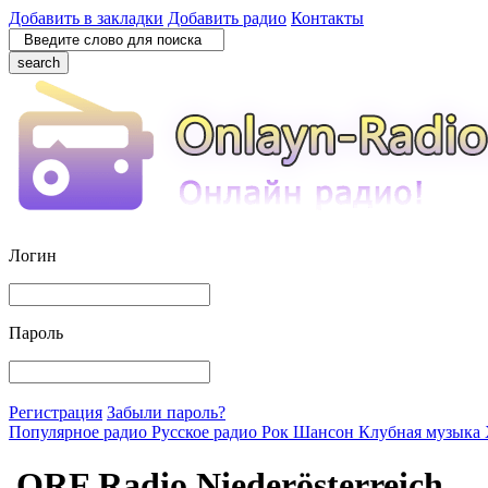
Добавить в закладки
Добавить радио
Контакты
search
Логин
Пароль
Регистрация
Забыли пароль?
Популярное радио
Русское радио
Рок
Шансон
Клубная музыка
ORF Radio Niederösterreich