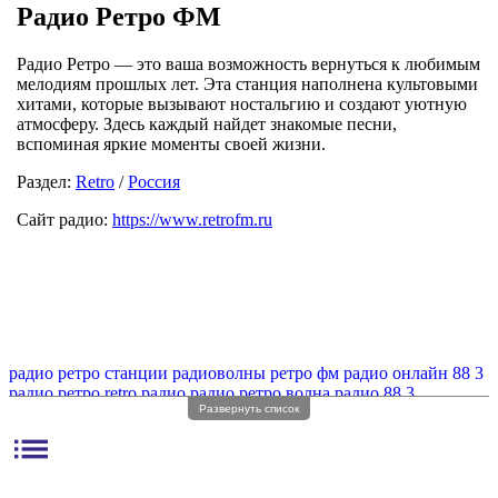
Радио Ретро ФМ
Радио Ретро — это ваша возможность вернуться к любимым
мелодиям прошлых лет. Эта станция наполнена культовыми
хитами, которые вызывают ностальгию и создают уютную
атмосферу. Здесь каждый найдет знакомые песни,
вспоминая яркие моменты своей жизни.
Раздел:
Retro
/
Россия
Сайт радио:
https://www.retrofm.ru
радио ретро станции
радиоволны ретро фм
радио онлайн 88 3
радио ретро
retro радио
радио ретро волна
радио 88 3
Развернуть список
радио ретро fm волна
радио ретро без рекламы
радио retro fm
радио ретро фм регистрация
радио ретро фм онлайн
list
радио ретро частота
радио онлайн ретро
радио ретро онлайн
радио ретро фм частота
радио ретро фм без рекламы
радио эфм ретро
ретро фм радио fm
радио с ретро музыкой