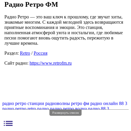
Радио Ретро ФМ
Радио Ретро — это ваш ключ к прошлому, где звучат хиты,
знакомые многим. С каждой мелодией здесь возвращаются
приятные воспоминания и эмоции. Это станция,
наполненная атмосферой уюта и ностальгии, где любимые
песни помогают вновь ощутить радость, пережитую в
лучшие времена.
Раздел:
Retro
/
Россия
Сайт радио:
https://www.retrofm.ru
радио ретро станции
радиоволны ретро фм
радио онлайн 88 3
радио ретро
retro радио
радио ретро волна
радио 88 3
Развернуть список
радио ретро fm волна
радио ретро без рекламы
радио retro fm
радио ретро фм регистрация
радио ретро фм онлайн
list
радио ретро частота
радио онлайн ретро
радио ретро онлайн
радио ретро фм частота
радио ретро фм без рекламы