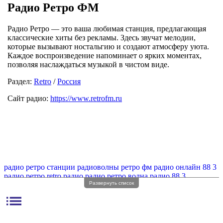
Радио Ретро ФМ
Радио Ретро — это ваша любимая станция, предлагающая
классические хиты без рекламы. Здесь звучат мелодии,
которые вызывают ностальгию и создают атмосферу уюта.
Каждое воспроизведение напоминает о ярких моментах,
позволяя наслаждаться музыкой в чистом виде.
Раздел:
Retro
/
Россия
Сайт радио:
https://www.retrofm.ru
радио ретро станции
радиоволны ретро фм
радио онлайн 88 3
радио ретро
retro радио
радио ретро волна
радио 88 3
Развернуть список
радио ретро fm волна
радио ретро без рекламы
радио retro fm
радио ретро фм регистрация
радио ретро фм онлайн
list
радио ретро частота
радио онлайн ретро
радио ретро онлайн
радио ретро фм частота
радио ретро фм без рекламы
радио эфм ретро
ретро фм радио fm
радио с ретро музыкой