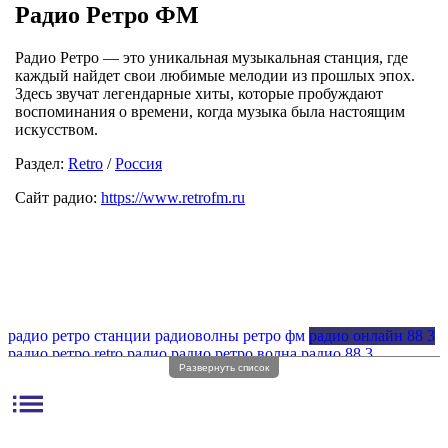
Радио Ретро ФМ
Радио Ретро — это уникальная музыкальная станция, где
каждый найдет свои любимые мелодии из прошлых эпох.
Здесь звучат легендарные хиты, которые пробуждают
воспоминания о времени, когда музыка была настоящим
искусством.
Раздел:
Retro
/
Россия
Сайт радио:
https://www.retrofm.ru
радио ретро станции
радиоволны ретро фм
радио онлайн 88 3
радио ретро
retro радио
радио ретро волна
радио 88 3
Развернуть список
радио ретро fm волна
радио ретро без рекламы
радио retro fm
радио ретро фм регистрация
радио ретро фм онлайн
list
радио ретро частота
радио онлайн ретро
радио ретро онлайн
радио ретро фм частота
радио ретро фм без рекламы
радио эфм ретро
ретро фм радио fm
радио с ретро музыкой