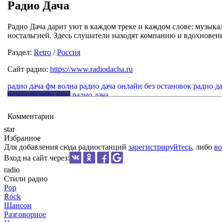
Радио Дача
Радио Дача дарит уют в каждом треке и каждом слове: музык
ностальгией. Здесь слушатели находят компанию и вдохнове
Раздел:
Retro
/
Россия
Сайт радио:
https://www.radiodacha.ru
радио дача фм волна
радио дача онлайн без остановок
радио д
радио онлайн дача
радио дача
Комментарии
star
Избранное
Для добавления сюда радиостанций
зарегистрируйтесь
, либо
во
Вход на сайт через:
radio
Стили радио
Pop
Rock
Шансон
Разговорное