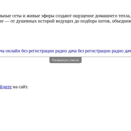
альные сеты и живые эфиры создают ощущение домашнего тепла,
ние — от душевных историй ведущих до подбора хитов, объедин
ача онлайн без регистрации
радио дача без регистрации
радио да
Развернуть список
йдите
на сайт.