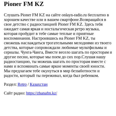
Pioner FM KZ
Слушать Pioner FM KZ на сайте onlayn-radio.ru бесплатно в
хорошем качестве или в вашем смартфоне.Возвращайся в
свое детство с радиостанцией Pioner FM KZ. Здесь тебя
ожидает самая яркая и ностальгическая ретро музыка,
которая пробудит в тебе самые теплые и приятные
воспоминания. Настроившись на Pioner FM KZ, ты
сможешь наслаждаться трогательными мелодиями из твоего
детства, которые сопровождали любимые мультфильмы и
сериалы. Чунга-Чанга, Вместе весело шагать по просторам и
другие песни, которые мы поем до сих пор.Слушая нашу
радиостанцию, ты можешь шагать по просторам вместе с
нами и вспоминать самые яркие моменты своей юности.
Мы предлагаем тебе окунуться в мир беззаботности и
радости, который ты переживал, когда был ребенком.
Раздел:
Retro
/
Казахстан
Сайт радио:
https://zhanafm.kz/