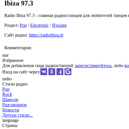
Ibiza 97.3
Radio Ibiza 97.3 - главная радиостанция для любителей танцев 
Раздел:
Pop
/
Electronic
/
Италия
Сайт радио:
https://radioibiza.it/
Комментарии
star
Избранное
Для добавления сюда радиостанций
зарегистрируйтесь
, либо
во
Вход на сайт через:
radio
Стили радио
Pop
Rock
Шансон
Разговорное
Новости
Другие стили...
language
Страны