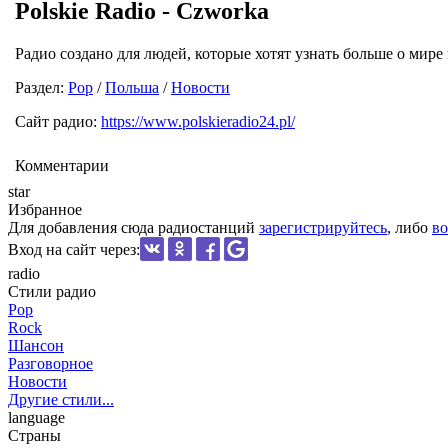
Polskie Radio - Czworka
Радио создано для людей, которые хотят узнать больше о мир
Раздел:
Pop
/
Польша
/
Новости
Сайт радио:
https://www.polskieradio24.pl/
Комментарии
star
Избранное
Для добавления сюда радиостанций
зарегистрируйтесь
, либо
во
Вход на сайт через:
radio
Стили радио
Pop
Rock
Шансон
Разговорное
Новости
Другие стили...
language
Страны