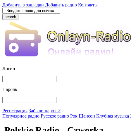
Добавить в закладки
Добавить радио
Контакты
search
Логин
Пароль
Регистрация
Забыли пароль?
Популярное радио
Русское радио
Рок
Шансон
Клубная музыка
Polskie Radio - Czworka