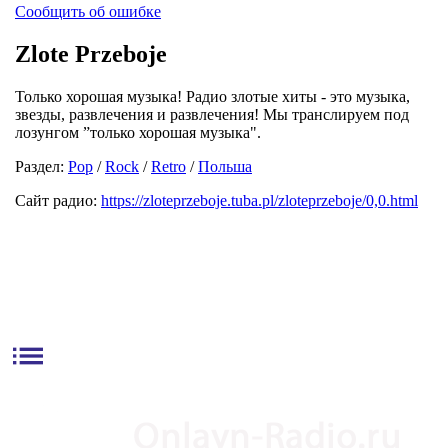
Сообщить об ошибке
Zlote Przeboje
Только хорошая музыка! Радио злотые хиты - это музыка,
звезды, развлечения и развлечения! Мы транслируем под
лозунгом ”только хорошая музыка".
Раздел:
Pop
/
Rock
/
Retro
/
Польша
Сайт радио:
https://zloteprzeboje.tuba.pl/zloteprzeboje/0,0.html
list