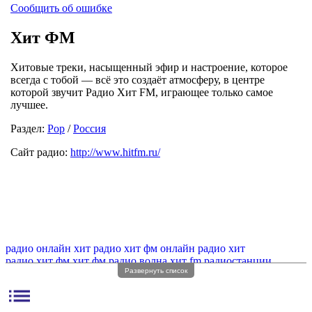
Сообщить об ошибке
Хит ФМ
Хитовые треки, насыщенный эфир и настроение, которое
всегда с тобой — всё это создаёт атмосферу, в центре
которой звучит Радио Хит FM, играющее только самое
лучшее.
Раздел:
Pop
/
Россия
Сайт радио:
http://www.hitfm.ru/
радио онлайн хит
радио хит фм онлайн
радио хит
радио хит фм
хит фм радио волна
хит fm радиостанции
Развернуть список
радио хит фм частота
радио хит фм без рекламы
list