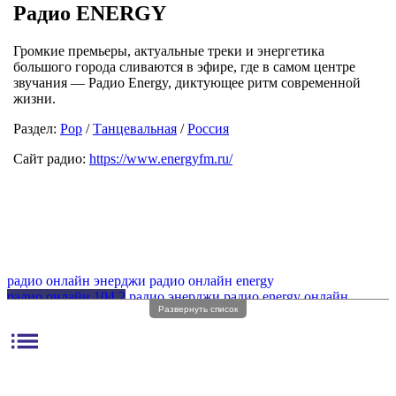
Радио ENERGY
Громкие премьеры, актуальные треки и энергетика
большого города сливаются в эфире, где в самом центре
звучания — Радио Energy, диктующее ритм современной
жизни.
Раздел:
Pop
/
Танцевальная
/
Россия
Сайт радио:
https://www.energyfm.ru/
радио онлайн энерджи
радио онлайн energy
радио онлайн 104 2
радио энерджи
радио energy онлайн
Развернуть список
радио 104 2
радио энерджи волна
радио energy волна
радио nrj волна
list