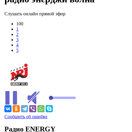
Слушать онлайн прямой эфир
100
1
2
3
4
5
В ЭФИРЕ
Сообщить об ошибке
Радио ENERGY