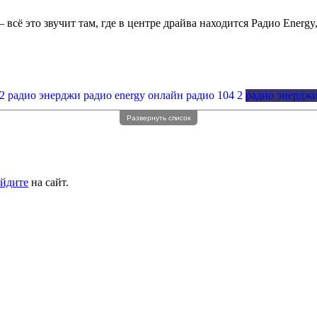
всё это звучит там, где в центре драйва находится Радио Energ
2
радио энерджи
радио energy онлайн
радио 104 2
радио энерджи
Развернуть список
йдите
на сайт.