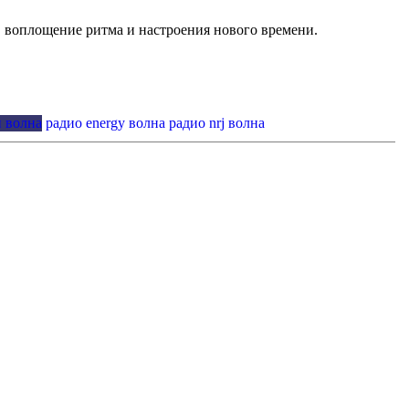
y, воплощение ритма и настроения нового времени.
 волна
радио energy волна
радио nrj волна