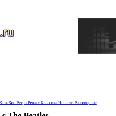
Хип-Хоп
Ретро
Релакс
Классика
Новости
Разговорное
с The Beatles