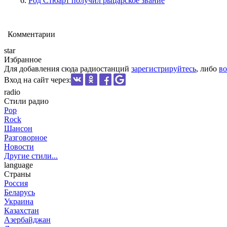
Род Стюарт получил рыцарское звание
Комментарии
star
Избранное
Для добавления сюда радиостанций
зарегистрируйтесь
, либо
во
Вход на сайт через:
radio
Стили радио
Pop
Rock
Шансон
Разговорное
Новости
Другие стили...
language
Страны
Россия
Беларусь
Украина
Казахстан
Азербайджан