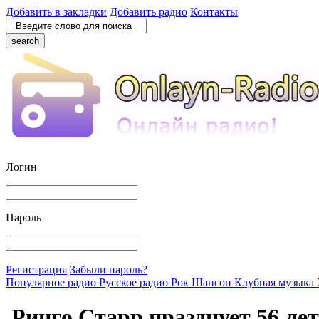
Добавить в закладки
Добавить радио
Контакты
search
Логин
Пароль
Регистрация
Забыли пароль?
Популярное радио
Русское радио
Рок
Шансон
Клубная музыка
Ринго Старр празднует 56 лет 