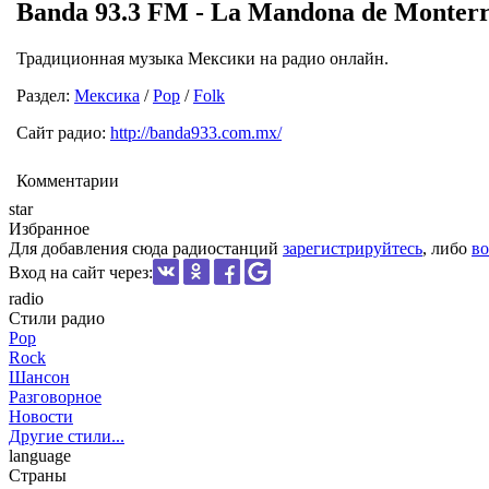
Banda 93.3 FM - La Mandona de Monter
Традиционная музыка Мексики на радио онлайн.
Раздел:
Мексика
/
Pop
/
Folk
Сайт радио:
http://banda933.com.mx/
Комментарии
star
Избранное
Для добавления сюда радиостанций
зарегистрируйтесь
, либо
во
Вход на сайт через:
radio
Стили радио
Pop
Rock
Шансон
Разговорное
Новости
Другие стили...
language
Страны