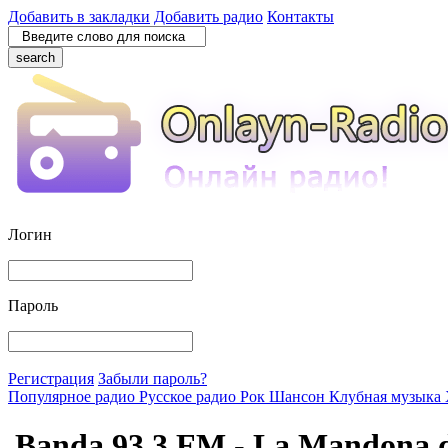
Добавить в закладки
Добавить радио
Контакты
search
Логин
Пароль
Регистрация
Забыли пароль?
Популярное радио
Русское радио
Рок
Шансон
Клубная музыка
Banda 93.3 FM - La Mandona 