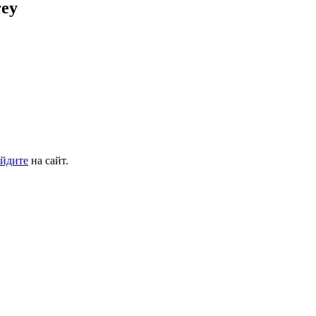
rey
йдите
на сайт.