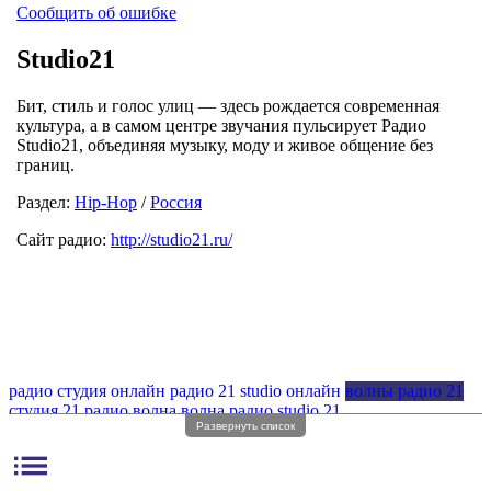
Сообщить об ошибке
Studio21
Бит, стиль и голос улиц — здесь рождается современная
культура, а в самом центре звучания пульсирует Радио
Studio21, объединяя музыку, моду и живое общение без
границ.
Раздел:
Hip-Hop
/
Россия
Сайт радио:
http://studio21.ru/
радио студия онлайн
радио 21 studio онлайн
волны радио 21
студия 21 радио волна
волна радио studio 21
Развернуть список
радио студио волна
студио 21 радио волна
studio21 радио
list