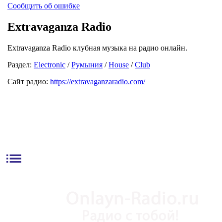
Сообщить об ошибке
Extravaganza Radio
Extravaganza Radio клубная музыка на радио онлайн.
Раздел:
Electronic
/
Румыния
/
House
/
Club
Сайт радио:
https://extravaganzaradio.com/
list