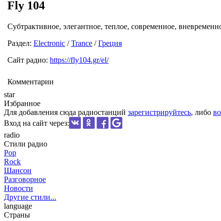
Fly 104
Субтрактивное, элегантное, теплое, современное, вневременн
Раздел:
Electronic
/
Trance
/
Греция
Сайт радио:
https://fly104.gr/el/
Комментарии
star
Избранное
Для добавления сюда радиостанций
зарегистрируйтесь
, либо
во
Вход на сайт через:
radio
Стили радио
Pop
Rock
Шансон
Разговорное
Новости
Другие стили...
language
Страны