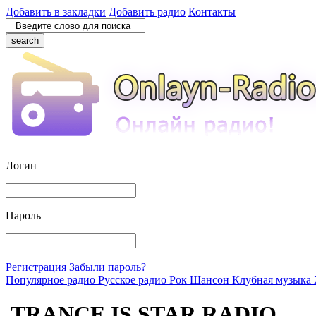
Добавить в закладки
Добавить радио
Контакты
search
Логин
Пароль
Регистрация
Забыли пароль?
Популярное радио
Русское радио
Рок
Шансон
Клубная музыка
TRANCE IS STAR RADIO