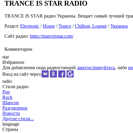
TRANCE IS STAR RADIO
TRANCE IS STAR радио Украины. Вещает самый лучший транс,
Раздел:
Electronic
/
House
/
Trance
/
Chillout, Lounge
/
Украина
Сайт радио:
https://tranceisstar.com/
Комментарии
star
Избранное
Для добавления сюда радиостанций
зарегистрируйтесь
, либо
во
Вход на сайт через:
radio
Стили радио
Pop
Rock
Шансон
Разговорное
Новости
Другие стили...
language
Страны