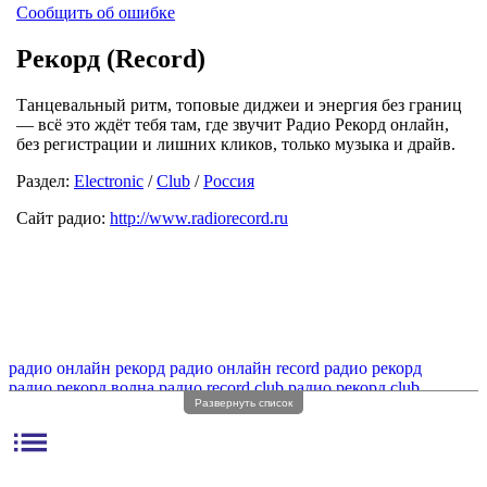
Сообщить об ошибке
Рекорд (Record)
Танцевальный ритм, топовые диджеи и энергия без границ
— всё это ждёт тебя там, где звучит Радио Рекорд онлайн,
без регистрации и лишних кликов, только музыка и драйв.
Раздел:
Electronic
/
Club
/
Россия
Сайт радио:
http://www.radiorecord.ru
радио онлайн рекорд
радио онлайн record
радио рекорд
радио рекорд волна
радио record club
радио рекорд club
Развернуть список
радио record
радио record онлайн
радио radio record
радио рекорд record
радио record станция
радио record fm
list
радио record dance
радио рекорд фм
станция радио рекорд
радио онлайн рекорд фм
радио рекорд онлайн без регистрации
интернет радио рекорд
танцевальное радио рекорд