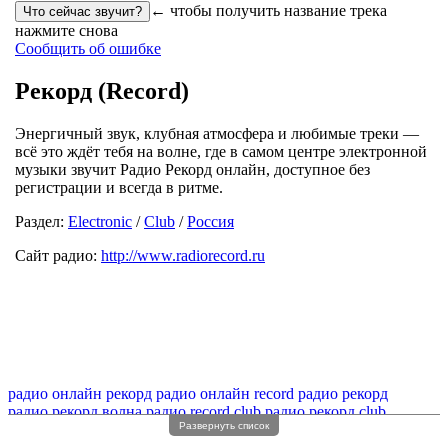
← чтобы получить название трека
нажмите снова
Сообщить об ошибке
Рекорд (Record)
Энергичный звук, клубная атмосфера и любимые треки —
всё это ждёт тебя на волне, где в самом центре электронной
музыки звучит Радио Рекорд онлайн, доступное без
регистрации и всегда в ритме.
Раздел:
Electronic
/
Club
/
Россия
Сайт радио:
http://www.radiorecord.ru
радио онлайн рекорд
радио онлайн record
радио рекорд
радио рекорд волна
радио record club
радио рекорд club
Развернуть список
радио record
радио record онлайн
радио radio record
радио рекорд record
радио record станция
радио record fm