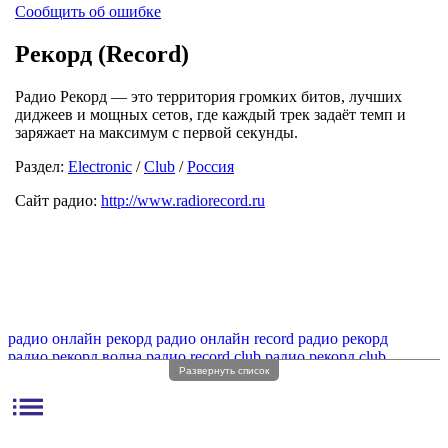
Сообщить об ошибке
Рекорд (Record)
Радио Рекорд — это территория громких битов, лучших
диджеев и мощных сетов, где каждый трек задаёт темп и
заряжает на максимум с первой секунды.
Раздел:
Electronic
/
Club
/
Россия
Сайт радио:
http://www.radiorecord.ru
радио онлайн рекорд
радио онлайн record
радио рекорд
радио рекорд волна
радио record club
радио рекорд club
Развернуть список
радио record
радио record онлайн
радио radio record
радио рекорд record
радио record станция
радио record fm
list
радио record dance
радио рекорд фм
станция радио рекорд
радио онлайн рекорд фм
радио рекорд онлайн без регистрации
интернет радио рекорд
танцевальное радио рекорд