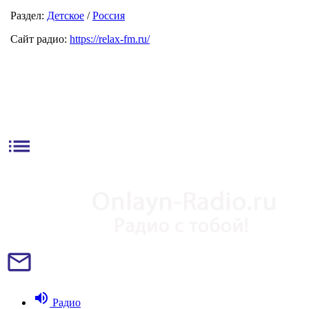
Раздел:
Детское
/
Россия
Сайт радио:
https://relax-fm.ru/
list
mail_outline
volume_up
Радио