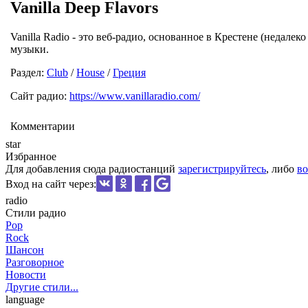
Vanilla Deep Flavors
Vanilla Radio - это веб-радио, основанное в Крестене (недале
музыки.
Раздел:
Club
/
House
/
Греция
Сайт радио:
https://www.vanillaradio.com/
Комментарии
star
Избранное
Для добавления сюда радиостанций
зарегистрируйтесь
, либо
во
Вход на сайт через:
radio
Стили радио
Pop
Rock
Шансон
Разговорное
Новости
Другие стили...
language