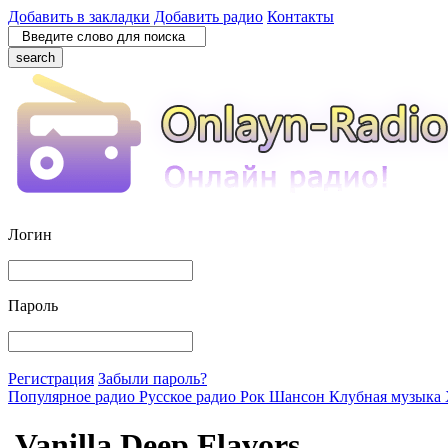
Добавить в закладки
Добавить радио
Контакты
search
Логин
Пароль
Регистрация
Забыли пароль?
Популярное радио
Русское радио
Рок
Шансон
Клубная музыка
Vanilla Deep Flavors