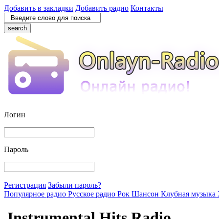
Добавить в закладки
Добавить радио
Контакты
search
Логин
Пароль
Регистрация
Забыли пароль?
Популярное радио
Русское радио
Рок
Шансон
Клубная музыка
Instrumental Hits Radio