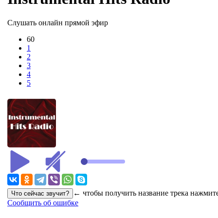
Слушать онлайн прямой эфир
60
1
2
3
4
5
← чтобы получить название трека нажмите
Сообщить об ошибке