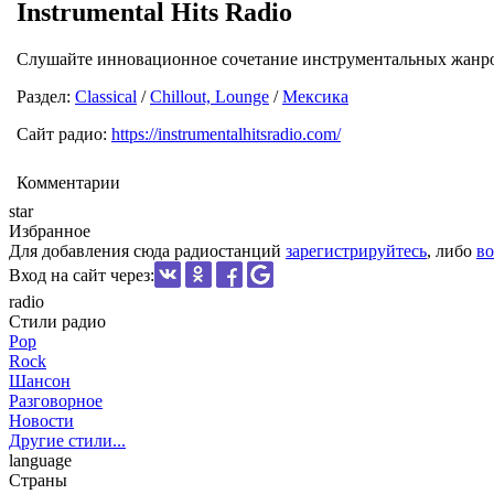
Instrumental Hits Radio
Слушайте инновационное сочетание инструментальных жанров
Раздел:
Classical
/
Chillout, Lounge
/
Мексика
Сайт радио:
https://instrumentalhitsradio.com/
Комментарии
star
Избранное
Для добавления сюда радиостанций
зарегистрируйтесь
, либо
во
Вход на сайт через:
radio
Стили радио
Pop
Rock
Шансон
Разговорное
Новости
Другие стили...
language
Страны